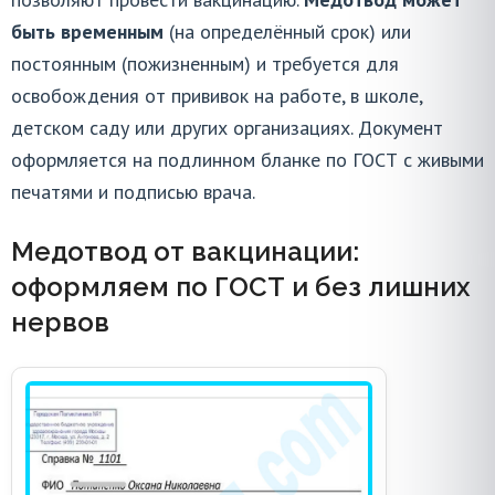
быть временным
(на определённый срок) или
постоянным (пожизненным) и требуется для
ПОЗВОНИТЬ
освобождения от прививок на работе, в школе,
8 (495) 178-03-17
детском саду или других организациях. Документ
Ежедневно с 09:00 до 20:00
оформляется на подлинном бланке по ГОСТ с живыми
печатями и подписью врача.
Медотвод от вакцинации:
оформляем по ГОСТ и без лишних
нервов