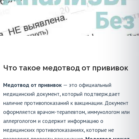
Легальный медотвод от
прививок в Реутове
Что такое медотвод от прививок
Нужно быстро оформить медотвод без хаоса и
дополнительных походов по кабинетам по всем
Медотвод от прививок
— это официальный
районам Балашихи и МО? Мы проверим диагноз,
медицинский документ, который подтверждает
подготовим подлинный бланк по ГОСТ и доставим
наличие противопоказаний к вакцинации. Документ
документ с печатями туда, где вас ждут.
оформляется врачом-терапевтом, иммунологом или
аллергологом и содержит информацию о
Медицинский центр
/
Справки и анализы
/
медицинских противопоказаниях, которые не
Медотвод от прививок
позволяют провести вакцинацию.
Медотвод может