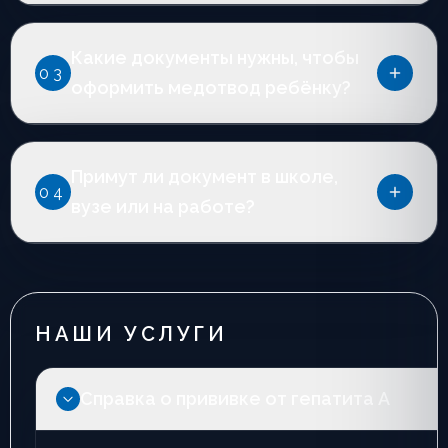
Да, если у вас уже есть подтверждающая выписка или
Какие документы нужны, чтобы
результаты анализов. Мы проверим документы
03
дистанционно, а при необходимости подскажем, как
оформить медотвод ребёнку?
быстро пройти дополнительную консультацию.
Понадобятся паспортные данные родителя,
Примут ли документ в школе,
свидетельство о рождении ребёнка, выписка от
04
педиатра и требования учреждения. Мы поможем
вузе или на работе?
собрать всё и подготовим формулировки с учётом
детских норм.
Да, мы прописываем ссылки на нормативы, указываем
лицензии клиники и ставим живые печати. По
желанию подготовим копии и электронную версию,
НАШИ УСЛУГИ
чтобы вам было проще согласовать справку.
Справка о прививке от гепатита A