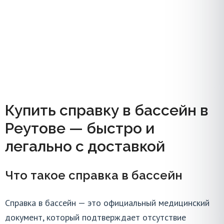
Купить справку в бассейн в
Реутове — быстро и
Купить справку в бассейн в
легально
Реутове — быстро и
Оформим справку для посещения бассейна:
легально с доставкой
подлинный бланк по ГОСТ, живые печати, подпись
врача и регистрация. Доставка по Реутове в день
Что такое справка в бассейн
заказа. Оплата после получения.
Справка в бассейн — это официальный медицинский
Медицинские справки
/
Разные
/
документ, который подтверждает отсутствие